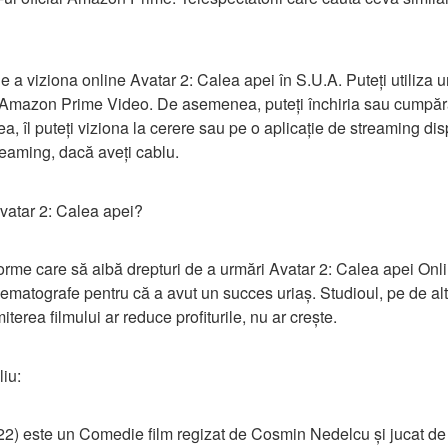
e a viziona online Avatar 2: Calea apei în S.U.A. Puteți utiliza u
 Amazon Prime Video. De asemenea, puteți închiria sau cumpăra
 îl puteți viziona la cerere sau pe o aplicație de streaming disp
reaming, dacă aveți cablu.
vatar 2: Calea apei?
tforme care să aibă drepturi de a urmări Avatar 2: Calea apei On
nematografe pentru că a avut un succes uriaș. Studioul, pe de alt
terea filmului ar reduce profiturile, nu ar crește.
liu:
22) este un Comedie film regizat de Cosmin Nedelcu și jucat de