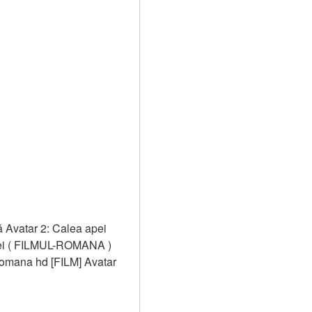
Avatar 2: Calea apei 
ei ( FILMUL-ROMANA ) 
omana hd [FILM] Avatar 