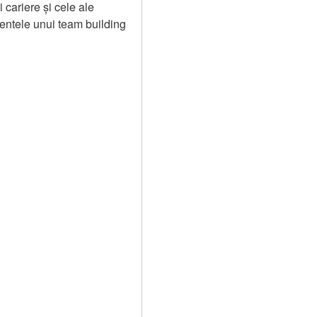
cariere și cele ale 
mentele unui team building 