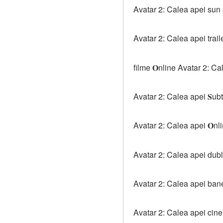
Avatar 2: Calea apei sun
Avatar 2: Calea apei trail
filme 𝐎nline Avatar 2: Ca
Avatar 2: Calea apei 𝐒ubti
Avatar 2: Calea apei 𝐎nl
Avatar 2: Calea apei dub
Avatar 2: Calea apei ba
Avatar 2: Calea apei cin