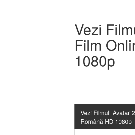
Vezi Film
Film Onl
1080p
Vezi Filmul! Avatar 2
Română HD 1080p