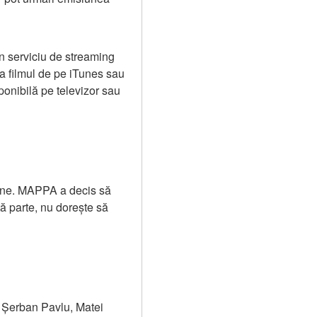
n serviciu de streaming 
 filmul de pe iTunes sau 
onibilă pe televizor sau 
line. MAPPA a decis să 
ă parte, nu dorește să 
 Șerban Pavlu, Matei 